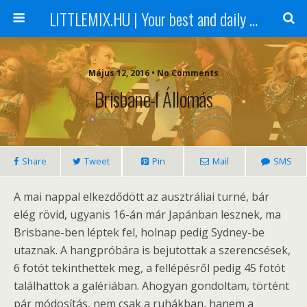
LITTLEMIX.HU | Your best and daily updated fansite about Little Mix
Május 12, 2016 • No Comments
Brisbane-I Állomás
Share
Tweet
Pin
Mail
SMS
A mai nappal elkezdődött az ausztráliai turné, bár
elég rövid, ugyanis 16-án már Japánban lesznek, ma
Brisbane-ben léptek fel, holnap pedig Sydney-be
utaznak. A hangpróbára is bejutottak a szerencsések,
6 fotót tekinthettek meg, a fellépésről pedig 45 fotót
találhattok a galériában. Ahogyan gondoltam, történt
pár módosítás, nem csak a ruhákban, hanem a