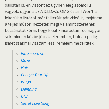
dallistán is, én viszont ez ügyben elég szomorú
vagyok, ugyanis az A.D.I.D.A.S, OMG és az I Won’t is
lekerült a listáról, már felkerült pár videó is, majdnem
a teljes műsor, nézzétek meg! Valamint szeretnék
bocsánatot kérni, hogy kicsit kimaradtam, de nagyon
sok minden közbe jött az életemben, holnap pedig
ismét szakmai vizsgám lesz, remélem megértitek.
Intro + Grown
Move
Hair
Change Your Life
Wings
Lightning
DNA
Secret Love Song