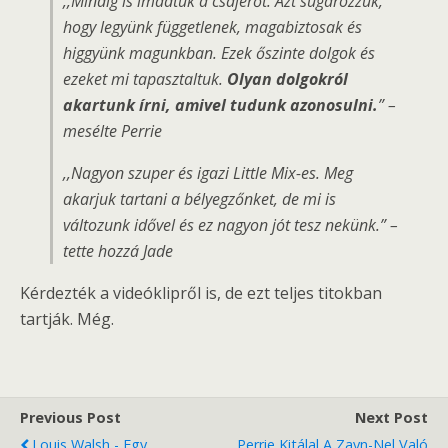
,,Mindig is imádtuk a csajerőt. Azt sugározzuk,
hogy legyünk függetlenek, magabiztosak és
higgyünk magunkban. Ezek őszinte dolgok és
ezeket mi tapasztaltuk.
Olyan dolgokról
akartunk írni, amivel tudunk azonosulni.
” –
mesélte Perrie
,,Nagyon szuper és igazi Little Mix-es. Meg
akarjuk tartani a bélyegzőnket, de mi is
változunk idővel és ez nagyon jót tesz nekünk.” –
tette hozzá Jade
Kérdezték a videóklipről is, de ezt teljes titokban
tartják. Még.
Previous Post
Next Post
Louis Walsh - Egy
Perrie Kitálal A Zayn-Nel Való