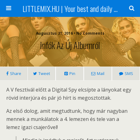
LITTLEMIX.HU | Your best and daily updated fansite about Little Mix
Augusztus 31, 2016 • No Comments
Infók Az Új Albumról
Share
Tweet
Pin
Mail
SMS
A V fesztivál előtt a Digital Spy elcsípte a lányokat egy
rövid interjúra és pár jó hírt is megosztottak.
Az első dolog, amit megtudtunk, hogy már nagyban
mennek a munkálatok a 4. lemezen és tele van a
lemez igazi csajerővel!