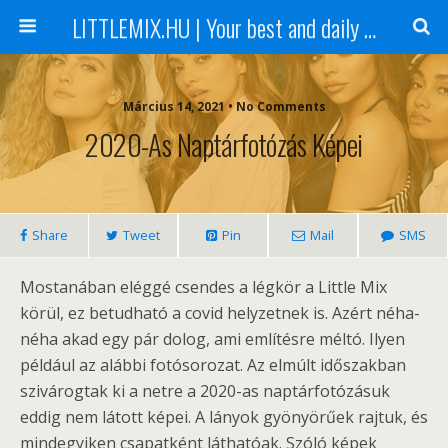
LITTLEMIX.HU | Your best and daily updated fansite about Little Mix
Március 14, 2021 • No Comments
2020-As Naptárfotózás Képei
Share
Tweet
Pin
Mail
SMS
Mostanában eléggé csendes a légkör a Little Mix
körül, ez betudható a covid helyzetnek is. Azért néha-
néha akad egy pár dolog, ami említésre méltó. Ilyen
például az alábbi fotósorozat. Az elmúlt időszakban
szivárogtak ki a netre a 2020-as naptárfotózásuk
eddig nem látott képei. A lányok gyönyörűek rajtuk, és
mindegyiken csapatként láthatóak. Szóló képek