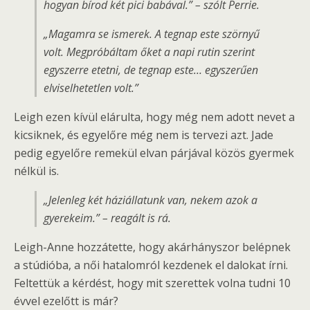
hogyan bírod két pici babával.” – szólt Perrie.
„Magamra se ismerek. A tegnap este szörnyű
volt. Megpróbáltam őket a napi rutin szerint
egyszerre etetni, de tegnap este… egyszerűen
elviselhetetlen volt.”
Leigh ezen kívül elárulta, hogy még nem adott nevet a
kicsiknek, és egyelőre még nem is tervezi azt. Jade
pedig egyelőre remekül elvan párjával közös gyermek
nélkül is.
„Jelenleg két háziállatunk van, nekem azok a
gyerekeim.” – reagált is rá.
Leigh-Anne hozzátette, hogy akárhányszor belépnek
a stúdióba, a női hatalomról kezdenek el dalokat írni.
Feltettük a kérdést, hogy mit szerettek volna tudni 10
évvel ezelőtt is már?