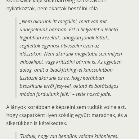
kiválásával kapcsolatban elég szűkszavúan
nyilatkoztak, nem akartak beszélni róla.
„Nem akarunk itt megállni, mert van mit
ünnepelnünk hárman. Ezt a helyzetet a lehető
legjobban kezeltük, ahogyan jónak láttuk,
segítettük egymást átvészelni ezen az
időszakon. Nem akarunk megvitatni semmilyen
videóklipet, vagy kritizálni bármit is. Az egyetlen
dolog, amit a ‘blackfishing’-el kapcsolatban
tisztázni akarunk az az, hogy korábban
beszéltünk erről Jesy-vel, oktató és barátságos
módon fordultunk felé.” – tette hozzá Jade.
A lányok korábban elképzelni sem tudták volna azt,
hogy csapatként ilyen sokáig együtt maradnak, és a
sikerükben is kételkedtek.
‘Tudtuk, hogy van bennünk valami különleges.