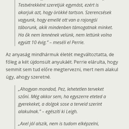
Testvérekként szeretjük egymást, ezért is
akarjuk azt, hogy örökké tartson. Szerencsések
vagyunk, hogy emellé ott van a rajongói
táborunk, akik mindenben támogatnak minket.
Ha ők nem lennének velünk, nem lettünk volna
együtt 10 évig.” – meséli el Perrie.
Az anyaság mindhármuk életét megváltoztatta, de
főleg a két újdonsült anyukáét. Perrie elárulta, hogy
semmit sem tud előre megtervezni, mert nem alakul
úgy, ahogy szeretné.
„Ahogyan mondod, Pez, lehetetlen terveket
szőni. Még akkor sem, ha egyszerre eteted a
gyerekeket, a dolgok sose a terveid szerint
alakulnak.” – egészíti ki Leigh.
„Axel jól alszik, nem is tudom elképzelni,