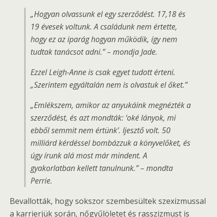
„Hogyan olvassunk el egy szerződést. 17,18 és
19 évesek voltunk. A családunk nem értette,
hogy ez az iparág hogyan működik, így nem
tudtak tanácsot adni.” – mondja Jade.
Ezzel Leigh-Anne is csak egyet tudott érteni.
„Szerintem egyáltalán nem is olvastuk el őket.”
„Emlékszem, amikor az anyukáink megnézték a
szerződést, és azt mondták: ‘oké lányok, mi
ebből semmit nem értünk’. Ijesztő volt. 50
milliárd kérdéssel bombázzuk a könyvelőket, és
úgy írunk alá most már mindent. A
gyakorlatban kellett tanulnunk.” – mondta
Perrie.
Bevallották, hogy sokszor szembesültek szexizmussal
a karrierjük során, nőgyűlöletet és rasszizmust is