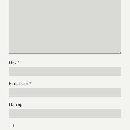
Név
*
E-mail cím
*
Honlap