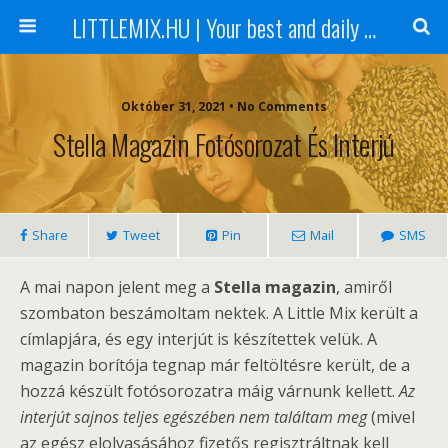
LITTLEMIX.HU | Your best and daily updated fansite about Little Mix
Október 31, 2021 • No Comments
Stella Magazin Fotósorozat És Interjú
Share
Tweet
Pin
Mail
SMS
A mai napon jelent meg a
Stella magazin
, amiről
szombaton beszámoltam nektek. A Little Mix került a
címlapjára, és egy interjút is készítettek velük. A
magazin borítója tegnap már feltöltésre került, de a
hozzá készült fotósorozatra máig várnunk kellett.
Az
interjút sajnos teljes egészében nem találtam meg
(mivel
az egész elolvasásához fizetős regisztráltnak kell