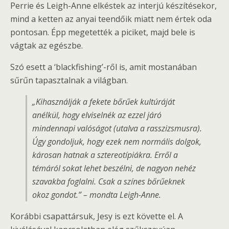
Perrie és Leigh-Anne elkéstek az interjú készítésekor,
mind a ketten az anyai teendőik miatt nem értek oda
pontosan. Épp megetették a piciket, majd bele is
vágtak az egészbe.
Szó esett a ‘blackfishing’-ről is, amit mostanában
sűrűn tapasztalnak a világban.
„Kihasználják a fekete bőrűek kultúráját
anélkül, hogy elviselnék az ezzel járó
mindennapi valóságot (utalva a rasszizsmusra).
Úgy gondoljuk, hogy ezek nem normális dolgok,
károsan hatnak a sztereotípiákra. Erről a
témáról sokat lehet beszélni, de nagyon nehéz
szavakba foglalni. Csak a színes bőrűeknek
okoz gondot.” – mondta Leigh-Anne.
Korábbi csapattársuk, Jesy is ezt követte el. A