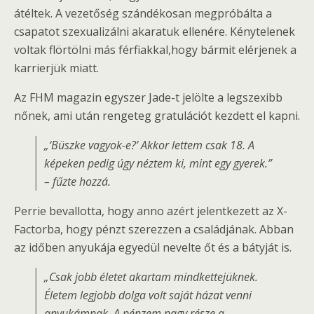
átéltek. A vezetőség szándékosan megpróbálta a
csapatot szexualizálni akaratuk ellenére. Kénytelenek
voltak flörtölni más férfiakkal,hogy bármit elérjenek a
karrierjük miatt.
Az FHM magazin egyszer Jade-t jelölte a legszexibb
nőnek, ami után rengeteg gratulációt kezdett el kapni.
„‘Büszke vagyok-e?’ Akkor lettem csak 18. A
képeken pedig úgy néztem ki, mint egy gyerek.”
– fűzte hozzá.
Perrie bevallotta, hogy anno azért jelentkezett az X-
Factorba, hogy pénzt szerezzen a családjának. Abban
az időben anyukája egyedül nevelte őt és a bátyját is.
„Csak jobb életet akartam mindkettejüknek.
Életem legjobb dolga volt saját házat venni
anyukámnak. A pénzem nagy része a