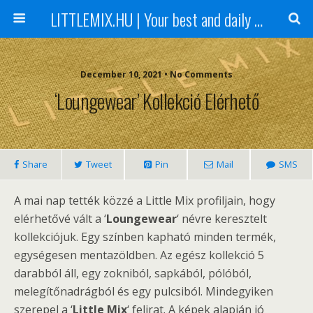
LITTLEMIX.HU | Your best and daily updated fansite about Little Mix
December 10, 2021 • No Comments
‘Loungewear’ Kollekció Elérhető
Share
Tweet
Pin
Mail
SMS
A mai nap tették közzé a Little Mix profiljain, hogy
elérhetővé vált a ‘
Loungewear
‘ névre keresztelt
kollekciójuk. Egy színben kapható minden termék,
egységesen mentazöldben. Az egész kollekció 5
darabból áll, egy zokniból, sapkából, pólóból,
melegítőnadrágból és egy pulcsiból. Mindegyiken
szerepel a ‘
Little Mix
‘ felirat. A képek alapján jó