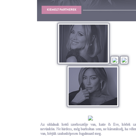
Az oldalnak kettő szerkesztője van, katie & Eve, kérlek szó
nevünkön. Ne hirdess, még burkoltan sem, ne káromkodj, ha vél
van, kérjük szalonképesen fogalmazd meg.