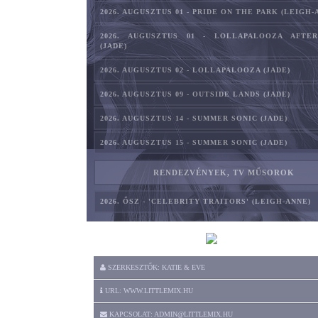
2026. AUGUSZTUS 01 - PRIDE ON THE PARK (LEIGH-
2026. AUGUSZTUS 01 - LOLLAPALOOZA AFTE
(JADE)
2026. AUGUSZTUS 02 - LOLLAPALOOZA (JADE)
2026. AUGUSZTUS 09 - OUTSIDE LANDS (JADE)
2026. AUGUSZTUS 14 - SUMMER SONIC (JADE)
2026. AUGUSZTUS 15 - SUMMER SONIC (JADE)
RENDEZVÉNYEK, TV MŰSOROK
2026. ŐSZ - 'CELEBRITY TRAITORS' (LEIGH-ANNE)
SZERKESZTŐK: KATIE & EVE
URL: WWW.LITTLEMIX.HU
KAPCSOLAT: ADMIN@LITTLEMIX.HU