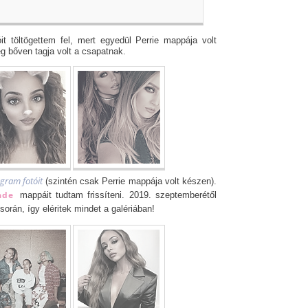
it töltögettem fel, mert egyedül Perrie mappája volt
g bőven tagja volt a csapatnak.
gram fotóit
(szintén csak Perrie mappája volt készen).
ade
mappáit tudtam frissíteni. 2019. szeptemberétől
orán, így eléritek mindet a galériában!