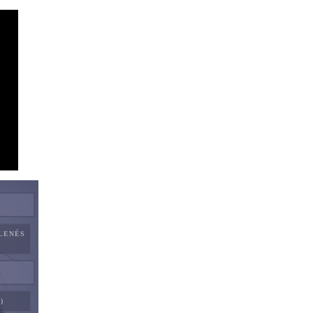
ELENÉS
)