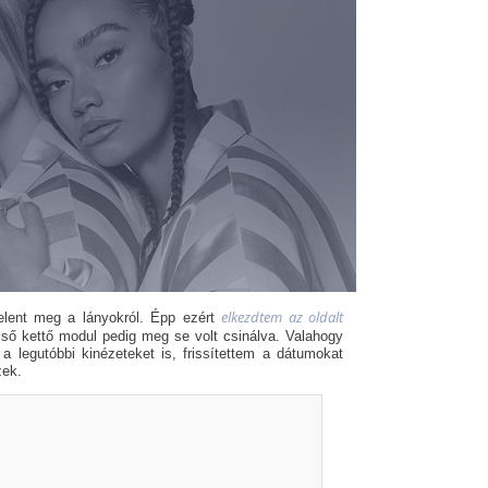
elkezdtem az oldalt
jelent meg a lányokról. Épp ezért
lső kettő modul pedig meg se volt csinálva. Valahogy
a legutóbbi kinézeteket is, frissítettem a dátumokat
zek.