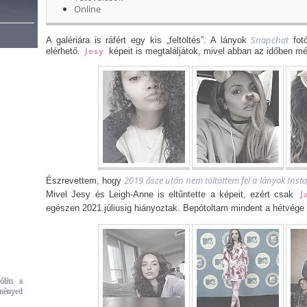
Online
Snapchat
A galériára is ráfért egy kis „feltöltés”. A lányok
fotó
Jesy
elérhető.
képeit is megtaláljátok, mivel abban az időben mé
2019 ősze után nem töltöttem fel a lányok Insta
Észrevettem, hogy
J
Mivel Jesy és Leigh-Anne is eltűntette a képeit, ezért csak
egészen 2021.júliusig hiányoztak. Bepótoltam mindent a hétvége s
líts a
eményed