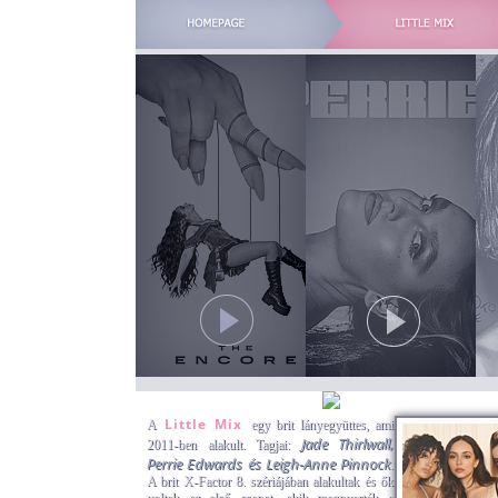
Little Mix
A
egy brit lányegyüttes, ami
Jade Thirlwall,
2011-ben alakult. Tagjai:
Perrie Edwards és Leigh-Anne Pinnock
.
A brit X-Factor 8. szériájában alakultak és ők