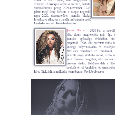
voltak az első csapat, akik megnyerték a
versenyt. Karrierjük azóta is töretlen, hetedik
stúdióalbumuk pedig 2021.november 12-én
jelent meg! Jesy Nelson, a csapat negyedik
tagja 2020. decemberében mentális okokra
hivatkozva elhagyta a bandát, azóta pedig szóló
karrierbe kezdett.
Tovább olvasom
Jesy Nelson
2020-ban a hatodik
Mix album megjelenése után úgy dö
mentális egészsége érdekében kiv
csapatból. Több időt szeretett volna fo
önmaga helyrehozására és családjá
2021-ben váratlanul ért mindenkit, 
kiderült, hogy stúdióba vonult, szóló ka
kezd. Sajátos hangzású, r&b vonalú 
szeretne kiadni. Debütáló dala a “B
pozíciót ért el Angliában és Amerikába
híres Nicki Minaj működik közre benne.
Tovább olvasom