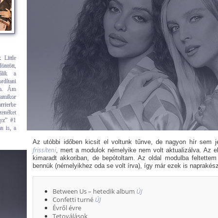
 Little
ntött,
álik a
rdítani
ra. Ám
amikor
rrierbe
zenéket
oyz” #1
n is, a
Az utóbbi időben kicsit el voltunk tűnve, de nagyon hír sem 
frissíteni
, mert a modulok némelyike nem volt aktualizálva. Az e
kimaradt akkoriban, de bepótoltam. Az oldal modulba feltettem 
bennük (némelyikhez oda se volt írva), így már ezek is naprakés
Between Us – hetedik album
ÚJ
Confetti turné
ÚJ
Évről évre
Tetoválások