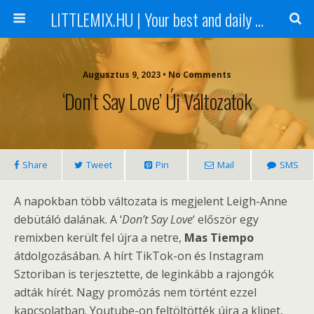
LITTLEMIX.HU | Your best and daily updated fansite about Little Mix
Augusztus 9, 2023 • No Comments
‘Don’t Say Love’ Új Változatok
Share
Tweet
Pin
Mail
SMS
A napokban több változata is megjelent Leigh-Anne
debütáló dalának. A ‘
Don’t Say Love
‘ először egy
remixben került fel újra a netre,
Mas Tiempo
átdolgozásában. A hírt TikTok-on és Instagram
Sztoriban is terjesztette, de leginkább a rajongók
adták hírét. Nagy promózás nem történt ezzel
kapcsolatban. Youtube-on feltöltötték újra a klipet,