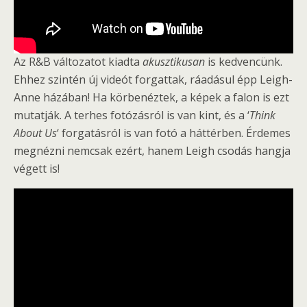
Az R&B változatot kiadta
akusztikusan
is kedvencünk.
Ehhez szintén új videót forgattak, ráadásul épp Leigh-
Anne házában! Ha körbenéztek, a képek a falon is ezt
mutatják. A terhes fotózásról is van kint, és a ‘
Think
About Us
‘ forgatásról is van fotó a háttérben. Érdemes
megnézni nemcsak ezért, hanem Leigh csodás hangja
végett is!