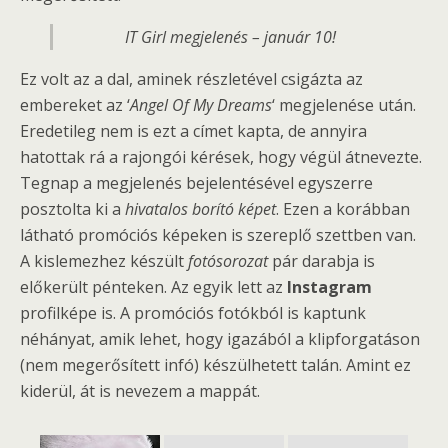
IT Girl megjelenés – január 10!
Ez volt az a dal, aminek részletével csigázta az
embereket az ‘
Angel Of My Dreams
‘ megjelenése után.
Eredetileg nem is ezt a címet kapta, de annyira
hatottak rá a rajongói kérések, hogy végül átnevezte.
Tegnap a megjelenés bejelentésével egyszerre
posztolta ki a
hivatalos borító képet
. Ezen a korábban
látható promóciós képeken is szereplő szettben van.
A kislemezhez készült
fotósorozat
pár darabja is
előkerült pénteken. Az egyik lett az
Instagram
profilképe is. A promóciós fotókból is kaptunk
néhányat, amik lehet, hogy igazából a klipforgatáson
(nem megerősített infó) készülhetett talán. Amint ez
kiderül, át is nevezem a mappát.