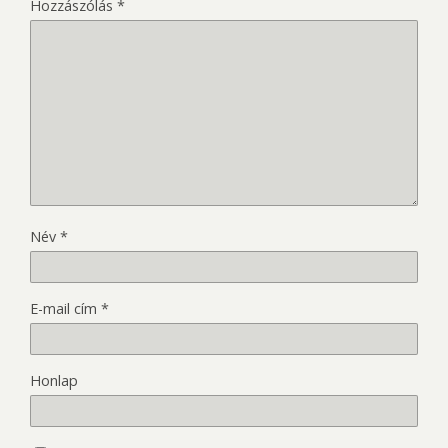
Hozzászólás
*
Név
*
E-mail cím
*
Honlap