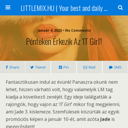
LITTLEMIX.HU | Your best and daily updated fansite about Little Mix
Január 4, 2025 • No Comments
Pénteken Érkezik Az ‘IT Girl’!
Share
Tweet
Pin
Mail
SMS
Fantasztikusan indul az évünk! Panaszra okunk nem
lehet, hiszen várható volt, hogy valamelyik LM tag
kiadja a következő zenéjét. Egy ideje találgatták a
rajongók, hogy vajon az ‘
IT Girl
‘ mikor fog megjelenni,
ami Jade 3. kislemeze. Szemfülesek kiszúrták az egyik
promóciós képen a január 10-ét, amit azóta
Jade
is
megerősített!