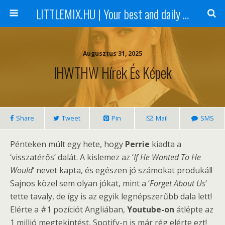
LITTLEMIX.HU | Your best and daily updated fansite about Little Mix
Augusztus 31, 2025
IHWTHW Hírek És Képek
Share
Tweet
Pin
Mail
SMS
Pénteken múlt egy hete, hogy
Perrie
kiadta a
‘visszatérős’ dalát. A kislemez az ‘
If He Wanted To He
Would
‘ nevet kapta, és egészen jó számokat produkál!
Sajnos közel sem olyan jókat, mint a ‘
Forget About Us
‘
tette tavaly, de így is az egyik legnépszerűbb dala lett!
Elérte a #1 pozíciót Angliában,
Youtube-on
átlépte az
1 millió megtekintést, Spotify-n is már rég elérte ezt!