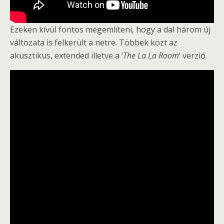
Ezeken kívül fontos megemlíteni, hogy a dal három új
változata is felkerült a netre. Többek közt az
akusztikus, extended illetve a ‘
The La La Room
‘ verzió.