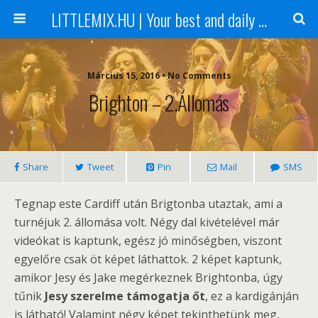
LITTLEMIX.HU | Your best and daily updated fansite about Little Mix
Március 15, 2016 • No Comments
Brighton – 2.állomás
Share
Tweet
Pin
Mail
SMS
Tegnap este Cardiff után Brigtonba utaztak, ami a
turnéjuk 2. állomása volt. Négy dal kivételével már
videókat is kaptunk, egész jó minőségben, viszont
egyelőre csak öt képet láthattok. 2 képet kaptunk,
amikor Jesy és Jake megérkeznek Brightonba, úgy
tűnik
Jesy szerelme támogatja őt
, ez a kardigánján
is látható! Valamint négy képet tekinthetünk meg,