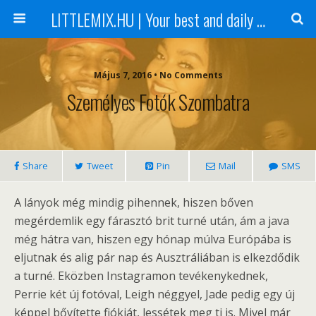
LITTLEMIX.HU | Your best and daily updated fansite about Little Mix
Május 7, 2016 • No Comments
Személyes Fotók Szombatra
Share
Tweet
Pin
Mail
SMS
A lányok még mindig pihennek, hiszen bőven
megérdemlik egy fárasztó brit turné után, ám a java
még hátra van, hiszen egy hónap múlva Európába is
eljutnak és alig pár nap és Ausztráliában is elkezdődik
a turné. Eközben Instagramon tevékenykednek,
Perrie két új fotóval, Leigh néggyel, Jade pedig egy új
képpel bővítette fiókját, lessétek meg ti is. Mivel már