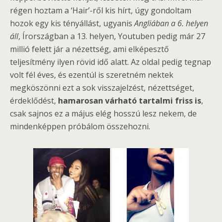
régen hoztam a ‘Hair’-ről kis hírt, úgy gondoltam
hozok egy kis tényállást, ugyanis
Angliában a 6. helyen
áll
, Írországban a 13. helyen, Youtuben pedig már 27
millió felett jár a nézettség, ami elképesztő
teljesítmény ilyen rövid idő alatt. Az oldal pedig tegnap
volt fél éves, és ezentúl is szeretném nektek
megköszönni ezt a sok visszajelzést, nézettséget,
érdeklődést,
hamarosan várható tartalmi friss is
,
csak sajnos ez a május elég hosszú lesz nekem, de
mindenképpen próbálom összehozni.