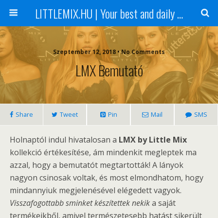
LITTLEMIX.HU | Your best and daily updated fansite about Little Mix
Szeptember 12, 2018 • No Comments
LMX Bemutató
Share
Tweet
Pin
Mail
SMS
Holnaptól indul hivatalosan a
LMX by Little Mix
kollekció értékesítése, ám mindenkit megleptek ma
azzal, hogy a bemutatót megtartották! A lányok
nagyon csinosak voltak, és most elmondhatom, hogy
mindannyiuk megjelenésével elégedett vagyok.
Visszafogottabb sminket készítettek nekik
a saját
termékeikből, amivel természetesebb hatást sikerült