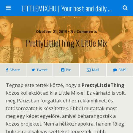
LITTLEMIX.HU | Your best and daily updated fansite about Little Mix
Október 21, 2019 • No Comments
PrettyLittleThing X Little Mix
Share
Tweet
Pin
Mail
SMS
Tegnap este tették közzé, hogy a
PrettyLittleThing
közös kollekciót ad ki a Little Mix-el. Ez várható is volt,
még Párizsban forgattak ehhez reklámfilmet, és
fotósorozatot is készítettek. Ebből mutattak most
meg egy képet egyelőre, amivel beharangozták a
közös projektet. Nem a hétköznapokra, hanem főleg
bulizásra alkalmas szetteket terveztek. Több