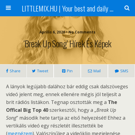
LITTLEMIX.HU | Your best and daily updated fansite about Little Mix
Április 6, 2020 • No Comments
‘Break Up Song’ Hírek És Képek
Share
Tweet
Pin
Mail
SMS
A lányok legújabb dalához bár eddig csak dalszöveges
videó jelent meg, ennek ellenére mégis jól teljesít a
brit rádiós listákon. Tegnap osztották meg a
The
Offical Big Top 40
szerkesztői, hogy a „
Break Up
Song
” második hete tartja az első helyezését! Ehhez a
vertikális videó egy részletét illesztették be
(
megnézem
). Valószínűleg a videóklip megjelenése