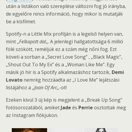
után a listákon való szereplése változni fog jó irányba,
de egyelőre nincs információ, hogy mikor is mutatják
be a kisfilmet.
Spotify-n a Little Mix profilján is a legelső helyen van,
mint „
Felkapott dal
„. A jelenlegi hallgatottsága 6 millió
fölé szökött, reméljük ez a szám még nőni fog. Ezt
követi a sorban a „Secret Love Song” , „Black Magic”,
„Shout Out To My Ex” és a „Woman Like Me”. Egy
másik jó hír is a Spotify alkalmazáshoz tartozik,
Demi
Lovato
nemrég hozzáadta az „I Love Me” lejátszási
listájához a „
Joan Of Arc
„-ot!
Ezeken kívül 3 új kép is megjelent a „Break Up Song”
fotósorozatából, amiket
Jade
és
Perrie
osztottak meg
az Instagram fiókjukon.