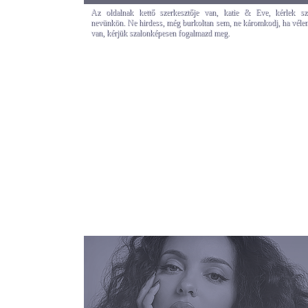
Az oldalnak kettő szerkesztője van, katie & Eve, kérlek szó
nevünkön. Ne hirdess, még burkoltan sem, ne káromkodj, ha vél
van, kérjük szalonképesen fogalmazd meg.