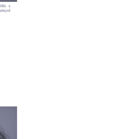
líts a
eményed