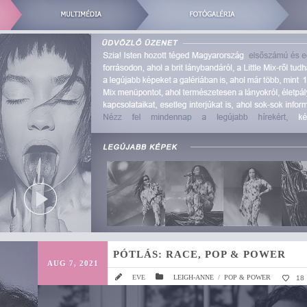
PÓTLÁS: RACE, POP & POWER
AUG 7, 2021
EVE
LEIGH-ANNE
/
POP & POWER
18