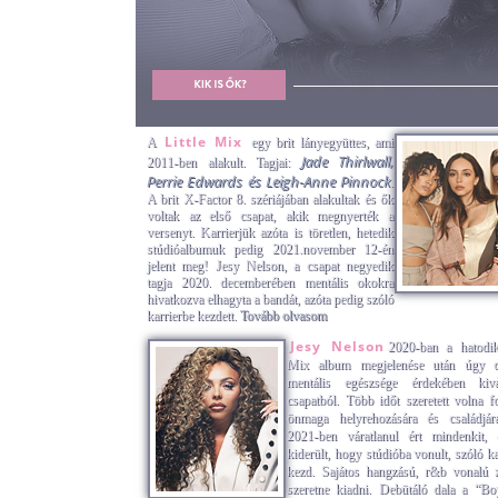
Little Mix
A
egy brit lányegyüttes, ami
Jade Thirlwall,
2011-ben alakult. Tagjai:
Perrie Edwards és Leigh-Anne Pinnock
.
A brit X-Factor 8. szériájában alakultak és ők
voltak az első csapat, akik megnyerték a
versenyt. Karrierjük azóta is töretlen, hetedik
stúdióalbumuk pedig 2021.november 12-én
jelent meg! Jesy Nelson, a csapat negyedik
tagja 2020. decemberében mentális okokra
hivatkozva elhagyta a bandát, azóta pedig szóló
karrierbe kezdett.
Tovább olvasom
Jesy Nelson
2020-ban a hatodik
Mix album megjelenése után úgy dö
mentális egészsége érdekében kiv
csapatból. Több időt szeretett volna fo
önmaga helyrehozására és családjá
2021-ben váratlanul ért mindenkit, 
kiderült, hogy stúdióba vonult, szóló ka
kezd. Sajátos hangzású, r&b vonalú 
szeretne kiadni. Debütáló dala a “B