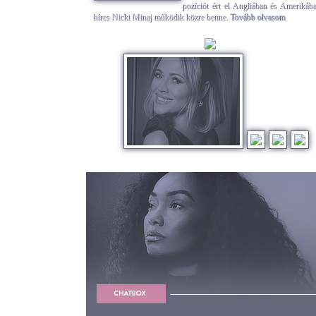
pozíciót ért el Angliában és Amerikába
híres Nicki Minaj működik közre benne.
Tovább olvasom