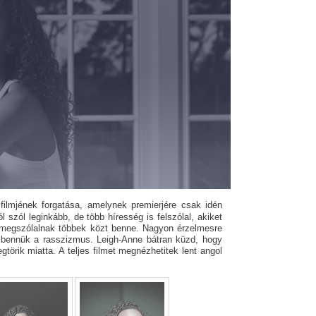
ilmjének forgatása, amelynek premierjére csak idén
l szól leginkább, de több híresség is felszólal, akiket
megszólalnak többek közt benne. Nagyon érzelmesre
tt bennük a rasszizmus. Leigh-Anne bátran küzd, hogy
örik miatta. A teljes filmet megnézhetitek lent angol