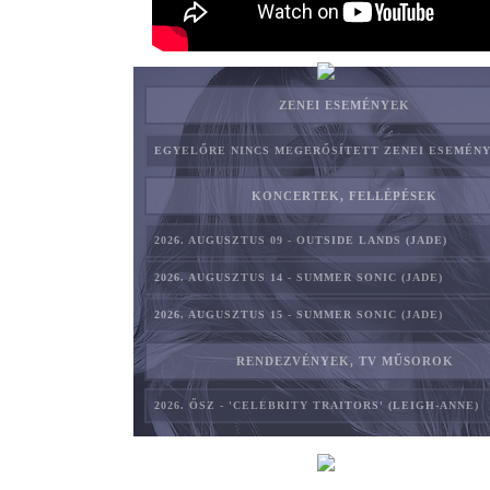
ZENEI ESEMÉNYEK
EGYELŐRE NINCS MEGERŐSÍTETT ZENEI ESEMÉNY
KONCERTEK, FELLÉPÉSEK
2026. AUGUSZTUS 09 - OUTSIDE LANDS (JADE)
2026. AUGUSZTUS 14 - SUMMER SONIC (JADE)
2026. AUGUSZTUS 15 - SUMMER SONIC (JADE)
RENDEZVÉNYEK, TV MŰSOROK
2026. ŐSZ - 'CELEBRITY TRAITORS' (LEIGH-ANNE)