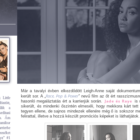
Már a tavalyi évben elkezdődött Leigh-Anne saját dokumentumf
Race, Pop & Power
került sor. A „
” nevű film az őt ért rasszizmusró
 Little
Jade és Raye
hasonló megaláztatás ért a karrierjük során.
is 
ntött,
sikerült, és mindenki őszintén elmeséli, hogy mekkora kárt te
álik a
tegyen ellene, de sajnos mindezek ellenére még ő is sokszor megt
rdítani
felirattal, illetve a hozzá készült promóciós képeket is láthatjátok.
ra. Ám
amikor
rrierbe
zenéket
oyz” #1