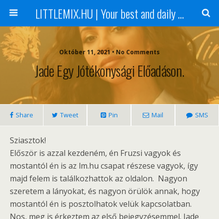
LITTLEMIX.HU | Your best and daily updated fansite about Little Mix
Október 11, 2021 • No Comments
Jade Egy Jótékonysági Előadáson.
Share
Tweet
Pin
Mail
SMS
Sziasztok!
Először is azzal kezdeném, én Fruzsi vagyok és
mostantól én is az lm.hu csapat részese vagyok, így
majd felem is találkozhattok az oldalon. Nagyon
szeretem a lányokat, és nagyon örülök annak, hogy
mostantól én is posztolhatok velük kapcsolatban.
Nos, meg is érkeztem az első bejegyzésemmel. Jade