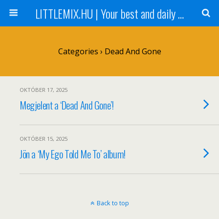
LITTLEMIX.HU | Your best and daily updated fansite about Little Mix
Categories ›
Dead And Gone
OKTÓBER 17, 2025
Megjelent a ‘Dead And Gone’!
OKTÓBER 15, 2025
Jön a ‘My Ego Told Me To’ album!
Back to top