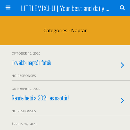
LITTLEMIX.HU | Your best and daily updated fansite about Little Mix
Categories ›
Naptár
OKTÓBER 13, 2020
További naptár fotók
NO RESPONSES
OKTÓBER 12, 2020
Rendelhető a 2021-es naptár!
NO RESPONSES
ÁPRILIS 24, 2020