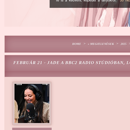
>
>
HOME
» MEGJELENÉSEK
2025
FEBRUÁR 21 - JADE A BBC2 RADIO STÚDIÓBAN,