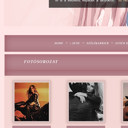
>
>
>
HOME
» ZENE
SZÓLÓKARRIER
EGYÉB 
FOTÓSOROZAT