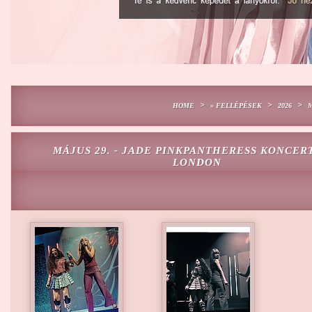
>
>
>
HOME
» FELLÉPÉSEK
2026
M
MÁJUS 29. - JADE PINKPANTHERESS KONCER
LONDON