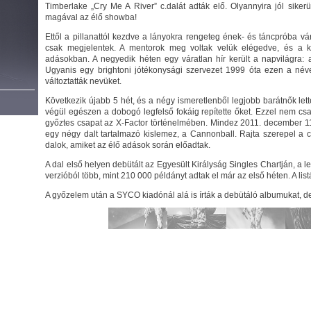
Timberlake „Cry Me A River” c.dalát adták elő. Olyannyira jól siker
magával az élő showba!
Ettől a pillanattól kezdve a lányokra rengeteg ének- és táncpróba vár
csak megjelentek. A mentorok meg voltak velük elégedve, és a k
adásokban. A negyedik héten egy váratlan hír került a napvilágra: a
Ugyanis egy brightoni jótékonysági szervezet 1999 óta ezen a néve
változtatták nevüket.
Következik újabb 5 hét, és a négy ismeretlenből legjobb barátnők lett
végül egészen a dobogó legfelső fokáig repítette őket. Ezzel nem cs
győztes csapat az X-Factor történelmében. Mindez 2011. december 11-
egy négy dalt tartalmazó kislemez, a Cannonball. Rajta szerepel a 
dalok, amiket az élő adások során előadtak.
A dal első helyen debütált az Egyesült Királyság Singles Chartján, a l
verzióból több, mint 210 000 példányt adtak el már az első héten. A list
A győzelem után a SYCO kiadónál alá is írták a debütáló albumukat, 