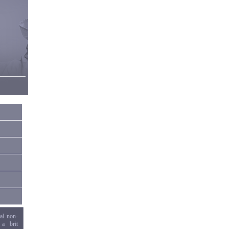
al non-
 a brit