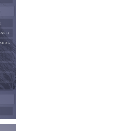
)
ANNE)
RSHOW