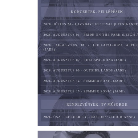
KONCERTEK, FELLÉPÉSEK
2026. JÚLIUS 24 - LAZYDAYS FESTIVAL (LEIGH-ANNE
2026. AUGUSZTUS 01 - PRIDE ON THE PARK (LEIGH-
2026. AUGUSZTUS 01 - LOLLAPALOOZA AFTE
(JADE)
2026. AUGUSZTUS 02 - LOLLAPALOOZA (JADE)
2026. AUGUSZTUS 09 - OUTSIDE LANDS (JADE)
2026. AUGUSZTUS 14 - SUMMER SONIC (JADE)
2026. AUGUSZTUS 15 - SUMMER SONIC (JADE)
RENDEZVÉNYEK, TV MŰSOROK
2026. ŐSZ - 'CELEBRITY TRAITORS' (LEIGH-ANNE)