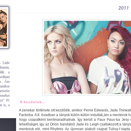
2011
 Little
ntött,
álik a
rdítani
ra. Ám
amikor
rrierbe
zenéket
oyz” #1
A kezdetek…
n is, a
A zenekar története ott kezdődik, amikor Perrie Edwards, Jade Thirwall
Factorba. A 8. évadban a lányok külön-külön indultak,ám a mentorok ház
hogy csapatként bentmaradhatnak. Így került a Faux Paus-ba Jesy és
lehetőséget, így az Orion bandából Jade és Leigh csatlakozott a lányok
mentoruk elé, mint Rhytmix. Az újonnan alakult csapat Tulisa-t kapta m