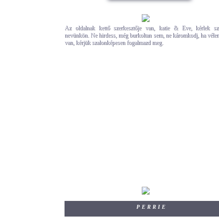
Az oldalnak kettő szerkesztője van, katie & Eve, kérlek szó
nevünkön. Ne hirdess, még burkoltan sem, ne káromkodj, ha vél
van, kérjük szalonképesen fogalmazd meg.
PERRIE