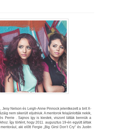
, Jesy Nelson és Leigh-Anne Pinnock jelentkezett a brit X-
áig nem sikerült eljutniuk. A mentorok felajánlották nekik,
 Perrie . Sajnos így is kiestek, viszont látták bennük a
hoz. Így történt, hogy 2011. augusztus 19-én együtt álltak
entorául, aki előtt Fergie „Big Girsl Don’t Cry” és Justin