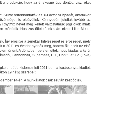
ült a produkció, hogy az énekesnő úgy döntött, viszi őket
t. Szinte felrobbantották az X-Factor színpadát, akármikor
özönséget is elbűvölték. Könnyedén jutottak tovább az
 Rhytmix nevet meg kellett változtatniuk jogi okok miatt.
n működik. Hosszas ötletelések után ekkor Little Mix-re
ek. Így erősítve a zenekar hitelességét és erősségét, mely
ak a 2011-es évadot nyerték meg, hanem ők lettek az első
én történt. A döntőben bejelentették, hogy kiadásra kerül
címadó, Cannonball, Superbass, E.T., Don’t Let Go (Love)
egkelendőbb kislemez lett 2011-ben, a karácsonyra kiadtott
ákon 19 hétig szerepelt.
december 14-én. A munkálatok csak ezután kezdődtek.