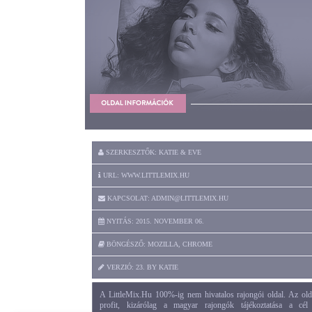
SZERKESZTŐK: KATIE & EVE
URL: WWW.LITTLEMIX.HU
KAPCSOLAT: ADMIN@LITTLEMIX.HU
NYITÁS: 2015. NOVEMBER 06.
BÖNGÉSZŐ: MOZILLA, CHROME
VERZIÓ: 23. BY KATIE
A LittleMix.Hu 100%-ig nem hivatalos rajongói oldal. Az old
profit, kizárólag a magyar rajongók tájékoztatása a cél