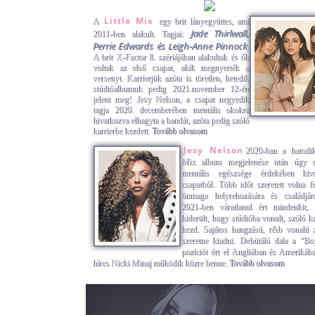
Little Mix
A
egy brit lányegyüttes, ami
Jade Thirlwall,
2011-ben alakult. Tagjai:
Perrie Edwards és Leigh-Anne Pinnock
.
A brit X-Factor 8. szériájában alakultak és ők
voltak az első csapat, akik megnyerték a
versenyt. Karrierjük azóta is töretlen, hetedik
stúdióalbumuk pedig 2021.november 12-én
jelent meg! Jesy Nelson, a csapat negyedik
tagja 2020. decemberében mentális okokra
hivatkozva elhagyta a bandát, azóta pedig szóló
karrierbe kezdett.
Tovább olvasom
Jesy Nelson
2020-ban a hatodik
Mix album megjelenése után úgy dö
mentális egészsége érdekében kiv
csapatból. Több időt szeretett volna fo
önmaga helyrehozására és családjá
2021-ben váratlanul ért mindenkit, 
kiderült, hogy stúdióba vonult, szóló ka
kezd. Sajátos hangzású, r&b vonalú 
szeretne kiadni. Debütáló dala a “B
pozíciót ért el Angliában és Amerikába
híres Nicki Minaj működik közre benne.
Tovább olvasom