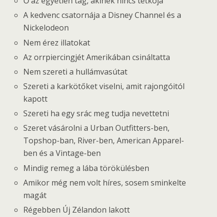
Ő az egyetlen tag, akinek nincs tetkója
A kedvenc csatornája a Disney Channel és a
Nickelodeon
Nem érez illatokat
Az orrpiercingjét Amerikában csináltatta
Nem szereti a hullámvasútat
Szereti a karkötőket viselni, amit rajongóitól
kapott
Szereti ha egy srác meg tudja nevettetni
Szeret vásárolni a Urban Outfitters-ben,
Topshop-ban, River-ben, American Apparel-
ben és a Vintage-ben
Mindig remeg a lába törökülésben
Amikor még nem volt híres, sosem sminkelte
magát
Régebben Új Zélandon lakott