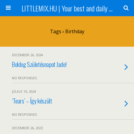
LITTLEMIX.HU | Your best and daily updated fansite about Little Mix
Tags › Birthday
DECEMBER 26, 2024
Boldog Születésnapot Jade!
NO RESPONSES
JÚLIUS 10, 2024
‘Tears’ – Így készült
NO RESPONSES
DECEMBER 26, 2023