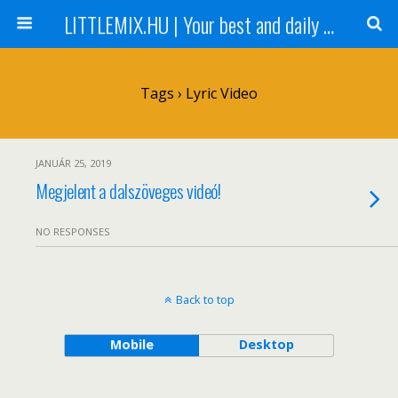
LITTLEMIX.HU | Your best and daily updated fansite about Little Mix
Tags › Lyric Video
JANUÁR 25, 2019
Megjelent a dalszöveges videó!
NO RESPONSES
Back to top
Mobile
Desktop