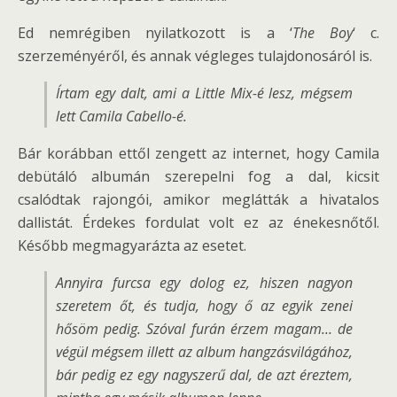
Ed nemrégiben nyilatkozott is a ‘
The Boy
‘ c.
szerzeményéről, és annak végleges tulajdonosáról is.
Írtam egy dalt, ami a Little Mix-é lesz, mégsem
lett Camila Cabello-é.
Bár korábban ettől zengett az internet, hogy Camila
debütáló albumán szerepelni fog a dal, kicsit
csalódtak rajongói, amikor meglátták a hivatalos
dallistát. Érdekes fordulat volt ez az énekesnőtől.
Később megmagyarázta az esetet.
Annyira furcsa egy dolog ez, hiszen nagyon
szeretem őt, és tudja, hogy ő az egyik zenei
hősöm pedig. Szóval furán érzem magam… de
végül mégsem illett az album hangzásvilágához,
bár pedig ez egy nagyszerű dal, de azt éreztem,