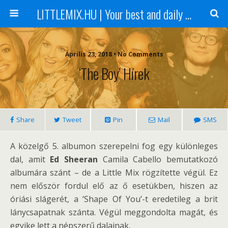
LITTLEMIX.HU | Your best and daily updated fansite about Little Mix
Április 23, 2018 • No Comments
‘The Boy’ Hírek
Share
Tweet
Pin
Mail
SMS
A közelgő 5. albumon szerepelni fog egy különleges
dal, amit
Ed Sheeran
Camila Cabello bemutatkozó
albumára szánt – de a Little Mix rögzítette végül. Ez
nem először fordul elő az ő esetükben, hiszen az
óriási slágerét, a ‘Shape Of You’-t eredetileg a brit
lánycsapatnak szánta. Végül meggondolta magát, és
egyike lett a népszerű dalainak.