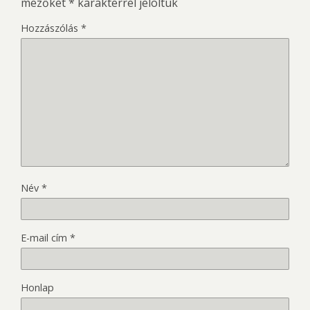
mezőket
*
karakterrel jelöltük
Hozzászólás
*
Név
*
E-mail cím
*
Honlap