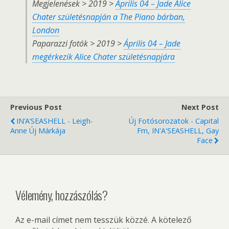
Megjelenések > 2019 >
Április 04 – Jade Alice
Chater születésnapján a The Piano bárban,
London
Paparazzi fotók > 2019 >
Április 04 – Jade
megérkezik Alice Chater születésnapjára
Previous Post
Next Post
IN’A’SEASHELL - Leigh-
Új Fotósorozatok - Capital
Anne Új Márkája
Fm, IN'A'SEASHELL, Gay
Face
Vélemény, hozzászólás?
Az e-mail címet nem tesszük közzé.
A kötelező