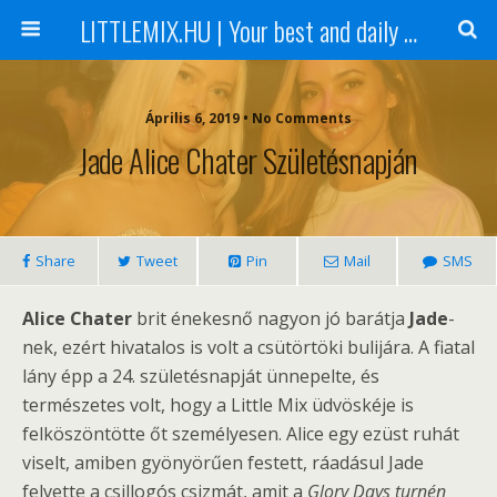
LITTLEMIX.HU | Your best and daily updated fansite about Little Mix
Április 6, 2019 • No Comments
Jade Alice Chater Születésnapján
Share
Tweet
Pin
Mail
SMS
Alice Chater
brit énekesnő nagyon jó barátja
Jade
-
nek, ezért hivatalos is volt a csütörtöki bulijára. A fiatal
lány épp a 24. születésnapját ünnepelte, és
természetes volt, hogy a Little Mix üdvöskéje is
felköszöntötte őt személyesen. Alice egy ezüst ruhát
viselt, amiben gyönyörűen festett, ráadásul Jade
felvette a csillogós csizmát, amit a
Glory Days turnén