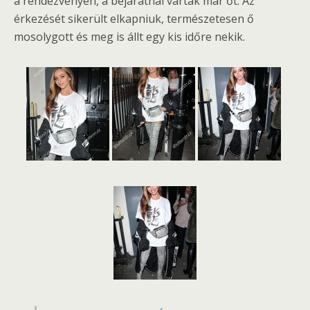
a rendezvényen, a bejáratnál várták már őt. Az
érkezését sikerült elkapniuk, természetesen ő
mosolygott és meg is állt egy kis időre nekik.