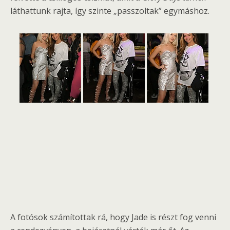
láthattunk rajta, így szinte „passzoltak” egymáshoz.
A fotósok számítottak rá, hogy Jade is részt fog venni