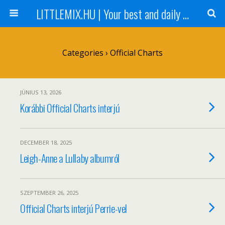
LITTLEMIX.HU | Your best and daily updated fansite about Little Mix
Categories ›
Official Charts
JÚNIUS 13, 2026
Korábbi Official Charts interjú
DECEMBER 18, 2025
Leigh-Anne a Lullaby albumról
SZEPTEMBER 26, 2025
Official Charts interjú Perrie-vel