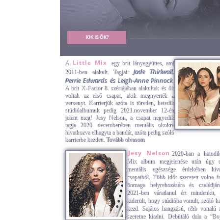
Little Mix
A
egy brit lányegyüttes, ami
Jade Thirlwall,
2011-ben alakult. Tagjai:
Perrie Edwards és Leigh-Anne Pinnock
.
A brit X-Factor 8. szériájában alakultak és ők
voltak az első csapat, akik megnyerték a
versenyt. Karrierjük azóta is töretlen, hetedik
stúdióalbumuk pedig 2021.november 12-én
jelent meg! Jesy Nelson, a csapat negyedik
tagja 2020. decemberében mentális okokra
hivatkozva elhagyta a bandát, azóta pedig szóló
karrierbe kezdett.
Tovább olvasom
Jesy Nelson
2020-ban a hatodik
Mix album megjelenése után úgy dö
mentális egészsége érdekében kiv
csapatból. Több időt szeretett volna fo
önmaga helyrehozására és családjá
2021-ben váratlanul ért mindenkit, 
kiderült, hogy stúdióba vonult, szóló ka
kezd. Sajátos hangzású, r&b vonalú 
szeretne kiadni. Debütáló dala a “B