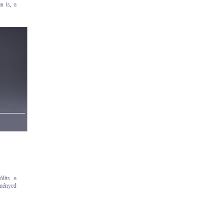
n is, a
líts a
eményed