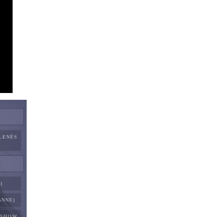
ELENÉS
)
ANNE)
RSHOW