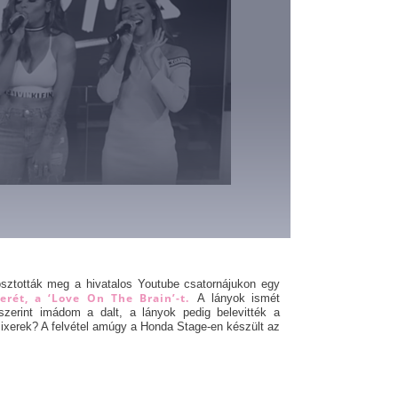
 osztották meg a hivatalos Youtube csatornájukon egy
rét, a ‘Love On The Brain’-t.
A lányok ismét
szerint imádom a dalt, a lányok pedig belevitték a
mixerek? A felvétel amúgy a Honda Stage-en készült az