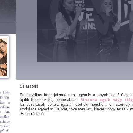
Sziasztok!
 Little
Fantasztikus hírrel jelentkezem, ugyanis a lányok alig 2 órája
ntött,
Rihanna egyik nagy sláge
újabb feldolgozást, pontosabban
álik a
fantasztikusak voltak, igazán kitettek magukért, én személy 
rdítani
szokásos egyedi stílusúkat, tökéletes lett. Nektek hogy tetszik 
ra. Ám
iHeart rádiónál.
amikor
rrierbe
zenéket
oyz” #1