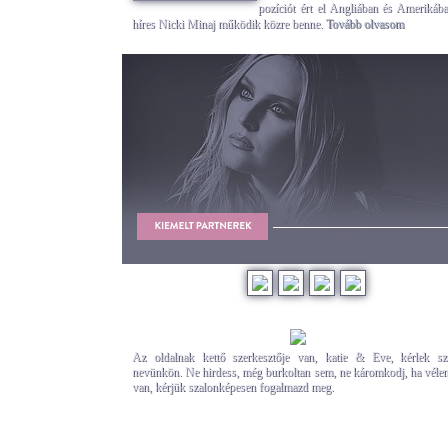
pozíciót ért el Angliában és Amerikába
híres Nicki Minaj működik közre benne.
Tovább olvasom
Az oldalnak kettő szerkesztője van, katie & Eve, kérlek szó
nevünkön. Ne hirdess, még burkoltan sem, ne káromkodj, ha vél
van, kérjük szalonképesen fogalmazd meg.