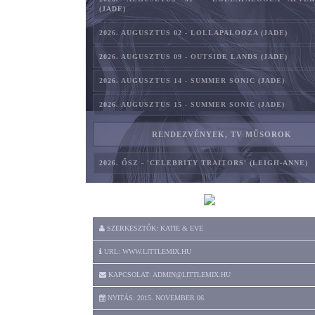
(JADE)
2026. AUGUSZTUS 02 - LOLLAPALOOZA (JADE)
2026. AUGUSZTUS 09 - OUTSIDE LANDS (JADE)
2026. AUGUSZTUS 14 - SUMMER SONIC (JADE)
2026. AUGUSZTUS 15 - SUMMER SONIC (JADE)
RENDEZVÉNYEK, TV MŰSOROK
2026. ŐSZ - 'CELEBRITY TRAITORS' (LEIGH-ANNE)
SZERKESZTŐK: KATIE & EVE
URL: WWW.LITTLEMIX.HU
KAPCSOLAT: ADMIN@LITTLEMIX.HU
NYITÁS: 2015. NOVEMBER 06.