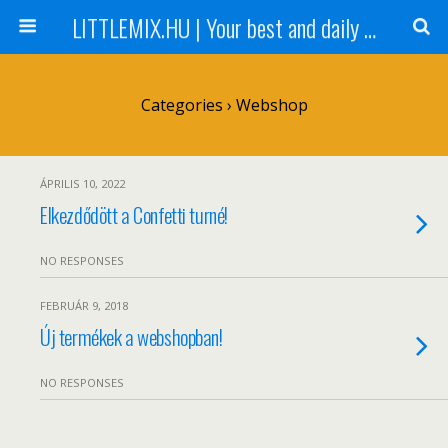
LITTLEMIX.HU | Your best and daily updated fansite about Little Mix
Categories ›
Webshop
ÁPRILIS 10, 2022
Elkezdődött a Confetti turné!
NO RESPONSES
FEBRUÁR 9, 2018
Új termékek a webshopban!
NO RESPONSES