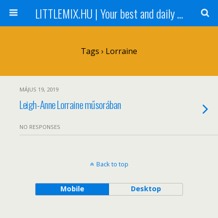
LITTLEMIX.HU | Your best and daily updated fansite about Little Mix
Tags › Lorraine
MÁJUS 19, 2019
Leigh-Anne Lorraine műsorában
NO RESPONSES
Back to top
Mobile
Desktop