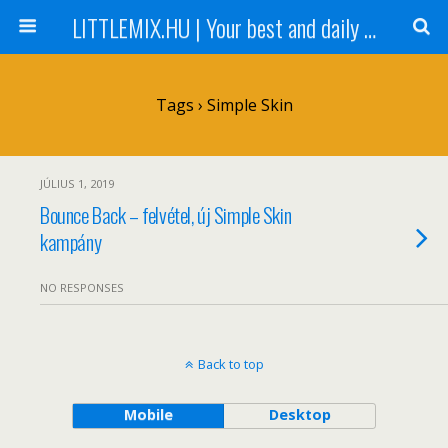
LITTLEMIX.HU | Your best and daily updated fansite about Little Mix
Tags › Simple Skin
JÚLIUS 1, 2019
Bounce Back – felvétel, új Simple Skin
kampány
NO RESPONSES
Back to top
Mobile
Desktop