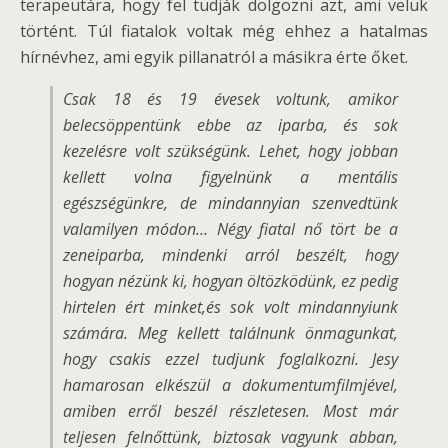
terapeutára, hogy fel tudják dolgozni azt, ami velük
történt. Túl fiatalok voltak még ehhez a hatalmas
hírnévhez, ami egyik pillanatról a másikra érte őket.
Csak 18 és 19 évesek voltunk, amikor
belecsöppentünk ebbe az iparba, és sok
kezelésre volt szükségünk. Lehet, hogy jobban
kellett volna figyelnünk a mentális
egészségünkre, de mindannyian szenvedtünk
valamilyen módon… Négy fiatal nő tört be a
zeneiparba, mindenki arról beszélt, hogy
hogyan nézünk ki, hogyan öltözködünk, ez pedig
hirtelen ért minket,és sok volt mindannyiunk
számára. Meg kellett találnunk önmagunkat,
hogy csakis ezzel tudjunk foglalkozni. Jesy
hamarosan elkészül a dokumentumfilmjével,
amiben erről beszél részletesen. Most már
teljesen felnőttünk, biztosak vagyunk abban,