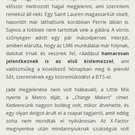
először melírozott hajjal megjelenni, ami szerintem
remekül áll neki. Egy Saint Lauren magassarkút viselt,
hasonlót már láthattunk korábban Perrie lábán is.
Sajnos a többiek nem tartottak vele a gálára. A vörös
szőnyegen adott egy pár másodperces interjút,
amiben elárulta, hogy az LM6 munkálatai már folynak,
dalokat írnak és vesznek fel, ráadásul
hamarosan
jelentkeznek is az első kislemezzel
, ami
valószínűleg a következő hónapban meg is jelenik!
Sőt, szeretnének egy közreműködést a BTS-el.
Jade megjelenése nem volt hiábavaló, a Little Mix
nyerte a Metro díját, a „
Change Makers
” címet.
Kedvencünk nagyon boldog volt, mikor átvehette, és
egy olyan dolgot árult el a csapat tagjairól, amit eddig
soha nem mondtak el nyilvánosan. Az X-Factor
megnyerése után mindannyiuknak szükségük volt