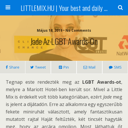
LITTLEMIX.HU | Your best and daily updated fansite about Little Mix
Május 18, 2019 • No Comments
Jade Az LGBT Awards-On
Share
Tweet
Pin
Mail
SMS
Tegnap este rendezték meg az
LGBT Awards-ot
,
melyre a Mariott Hotel-ben került sor. Mivel a Little
Mix is érdekelt volt több kategóriában, ezért
Jade
meg
is jelent a díjátadón. Erre az alkalomra egy egyszerűbb
fekete miniruhát választott, amely fantasztikusan
mutatott rajta! Haját feltűzték, két tincsét hagyták
meg, hogy az arcára omoljon. Most láthattuk őt