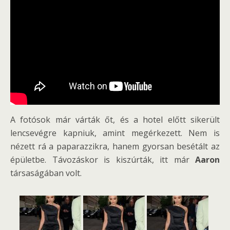
A fotósok már várták őt, és a hotel előtt sikerült
lencsevégre kapniuk, amint megérkezett. Nem is
nézett rá a paparazzikra, hanem gyorsan besétált az
épületbe. Távozáskor is kiszúrták, itt már
Aaron
társaságában volt.