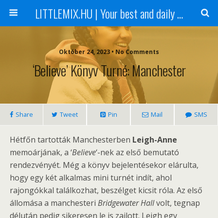
LITTLEMIX.HU | Your best and daily updated fansite about Little Mix
Október 24, 2023 • No Comments
‘Believe’ Könyv Turné: Manchester
Share
Tweet
Pin
Mail
SMS
Hétfőn tartották Manchesterben
Leigh-Anne
memoárjának, a ‘
Believe
‘-nek az első bemutató
rendezvényét. Még a könyv bejelentésekor elárulta,
hogy egy két alkalmas mini turnét indít, ahol
rajongókkal találkozhat, beszélget kicsit róla. Az első
állomása a manchesteri
Bridgewater Hall
volt, tegnap
délután pedig sikeresen le is zajlott. Leigh egy