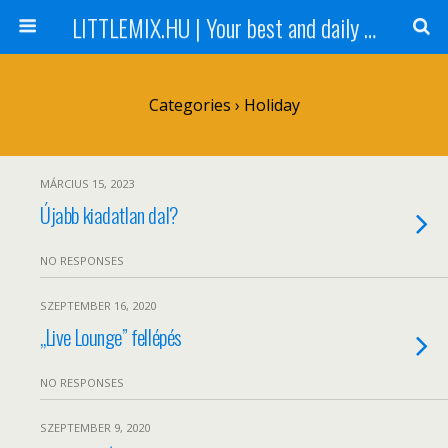
LITTLEMIX.HU | Your best and daily updated fansite about Little Mix
Categories ›
Holiday
MÁRCIUS 15, 2023
Újabb kiadatlan dal?
NO RESPONSES
SZEPTEMBER 16, 2020
„Live Lounge” fellépés
NO RESPONSES
SZEPTEMBER 9, 2020