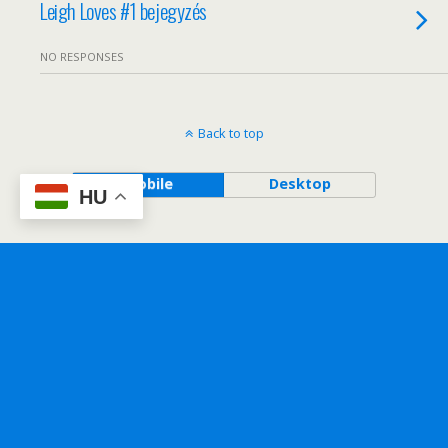
Leigh Loves #1 bejegyzés
NO RESPONSES
Back to top
Mobile
Desktop
HU