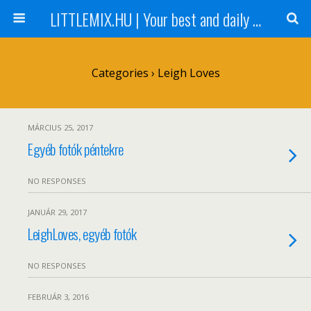
LITTLEMIX.HU | Your best and daily updated fansite about Little Mix
Categories ›
Leigh Loves
MÁRCIUS 25, 2017
Egyéb fotók péntekre
NO RESPONSES
JANUÁR 29, 2017
LeighLoves, egyéb fotók
NO RESPONSES
FEBRUÁR 3, 2016