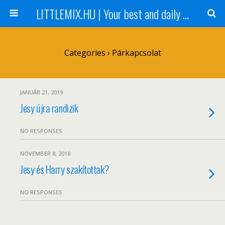
LITTLEMIX.HU | Your best and daily updated fansite about Little Mix
Categories ›
Párkapcsolat
JANUÁR 21, 2019
Jesy újra randizik
NO RESPONSES
NOVEMBER 8, 2018
Jesy és Harry szakítottak?
NO RESPONSES