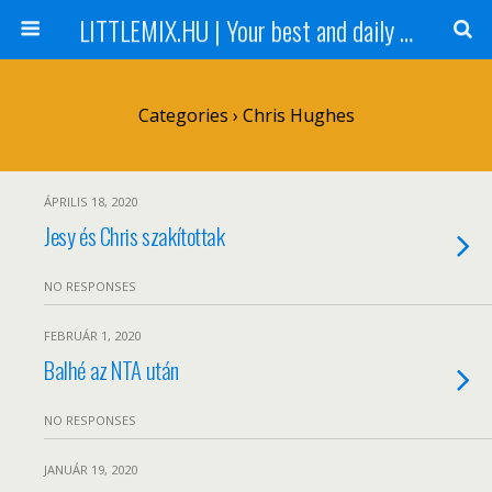
LITTLEMIX.HU | Your best and daily updated fansite about Little Mix
Categories ›
Chris Hughes
ÁPRILIS 18, 2020
Jesy és Chris szakítottak
NO RESPONSES
FEBRUÁR 1, 2020
Balhé az NTA után
NO RESPONSES
JANUÁR 19, 2020