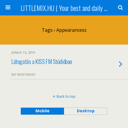
LITTLEMIX.HU | Your best and daily updated fansite about Little Mix
Tags › Appearancess
JÚNIUS 13, 2019
Látogatás a KISS FM Stúdióban
NO RESPONSES
Back to top
Mobile
Desktop