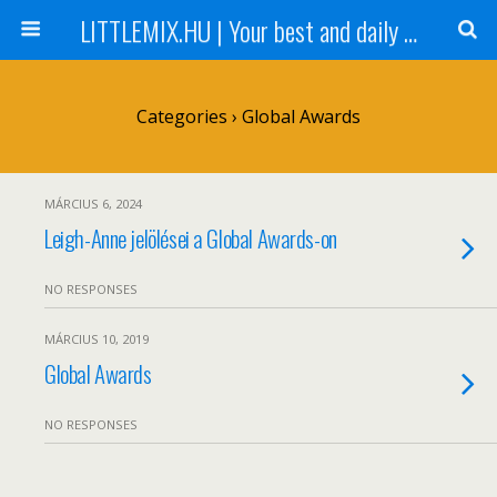
LITTLEMIX.HU | Your best and daily updated fansite about Little Mix
Categories ›
Global Awards
MÁRCIUS 6, 2024
Leigh-Anne jelölései a Global Awards-on
NO RESPONSES
MÁRCIUS 10, 2019
Global Awards
NO RESPONSES